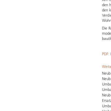
den h
den k
Verdi
Wohnh
Die R
moder
bauök
PDF:
Weite
Neub
Neuba
Umba
Umba
Neub
Ersa
Umbau