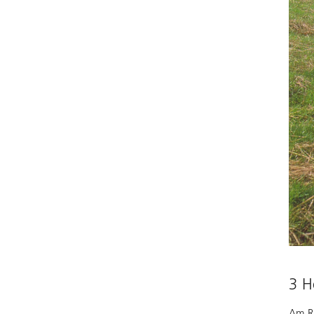
3 H
Am Re