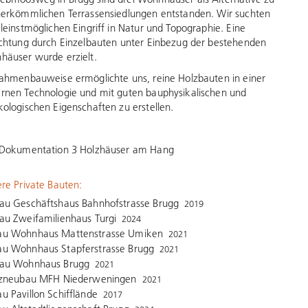
erkömmlichen Terrassensiedlungen entstanden. Wir suchten
leinstmöglichen Eingriff in Natur und Topographie. Eine
chtung durch Einzelbauten unter Einbezug der bestehenden
äuser wurde erzielt.
ahmenbauweise ermöglichte uns, reine Holzbauten in einer
nen Technologie und mit guten bauphysikalischen und
ologischen Eigenschaften zu erstellen.
Dokumentation 3 Holzhäuser am Hang
re Private Bauten:
au Geschäftshaus Bahnhofstrasse Brugg
2019
u Zweifamilienhaus Turgi
2024
u Wohnhaus Mattenstrasse Umiken
2021
u Wohnhaus Stapferstrasse Brugg
2021
au Wohnhaus Brugg
2021
tzneubau MFH Niederweningen
2021
 Pavillon Schifflände
2017