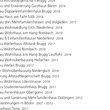
 Altstadtliegenschaft Brugg
2024
u und Erweiterung Gasthaus Bären
2019
au Doppeleinfamilienhaus Brugg
2019
u Haus am Fahr Stilli
2018
u drei Mehrfamilienhäuser und Volgladen
2017
u Wohnsiedlung Eichi Niederlenz
2018
au Wohnhaus am Hang Rombach
2019
u 6 Einfamilienhäuser Niederlenz
2018
 Atelierhaus Altstadt Brugg
2017
u Wohnhaus Rombach
2016
au Wohnhaus am Hang Brugg Lauffohr
2019
au Wohnüberbauung Hofacher
2017
u Atelier Brugg
2017
ie Wohnüberbauung Niederglatt
2019
rung Altstadtliegenschaft Brugg
2013
u Wohnhaus Lilienstrasse
2019
u Studentenwohnhaus Brugg
2011
au Ferienhäuser Obergoms
2014
u und Sanierung Mehrfamilienhaus Döttingen
2012
rswohnungen in Bözen
2007 - 2012
athaus Turgi
2011