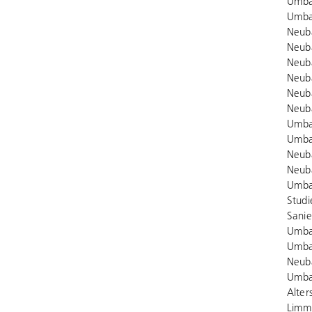
Umbau
Umba
Neub
Neuba
Neuba
Neuba
Neub
Neuba
Umbau
Umba
Neub
Neub
Umba
Stud
Sanie
Umba
Umba
Neub
Umba
Alte
Limm