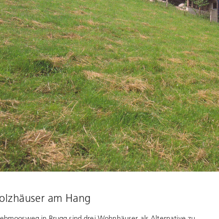
olzhäuser am Hang
bmoosweg in Brugg sind drei Wohnhäuser als Alternative zu